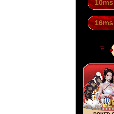
10ms
16ms