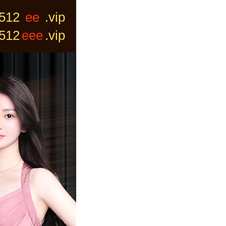
512
gg
.vip
512
ggg
.vip